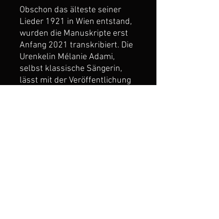
Obschon das älteste seiner
Lieder 1921 in Wien entstand,
wurden die Manuskripte erst
Anfang 2021 transkribiert. Die
Urenkelin Mélanie Adami,
selbst klassische Sängerin,
lässt mit der Veröffentlichung
des Liederbandes und dem
Album "Vergessene Lieder,
Vergessene Lieb" die
Kompositionen ihres
Urgrossvaters wieder
aufleben. (Release bei
Prospero Clasical im Herbst
2023).
Weitere Informationen finden
sich auf: